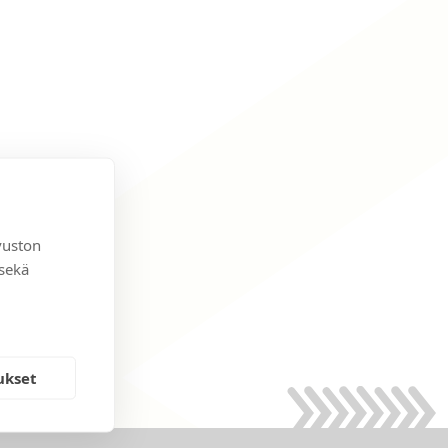
vuston
 sekä
ukset