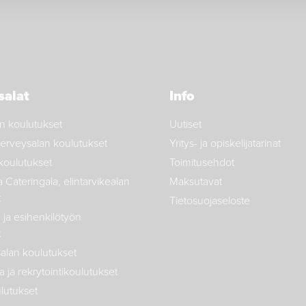
salat
Info
n koulutukset
Uutiset
a terveysalan koulutukset
Yritys- ja opiskelijatarinat
 koulutukset
Toimitusehdot
a Cateringala, elintarvikealan
Maksutavat
t
Tietosuojaseloste
ja esihenkilötyön
t
salan koulutukset
 ja rekrytointikoulutukset
lutukset