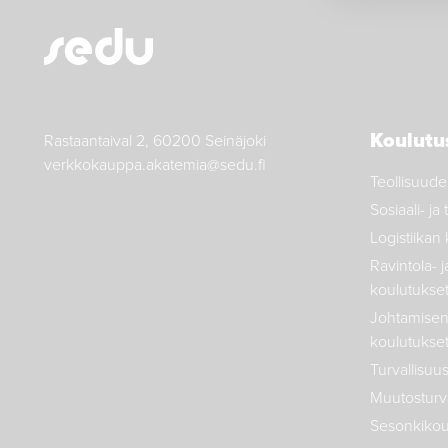
Koulutu
Rastaantaival 2, 60200 Seinäjoki
verkkokauppa.akatemia@sedu.fi
Teollisuude
Sosiaali- j
Logistiikan
Ravintola- j
koulutukse
Johtamisen 
koulutukse
Turvallisuu
Muutosturva
Sesonkikou