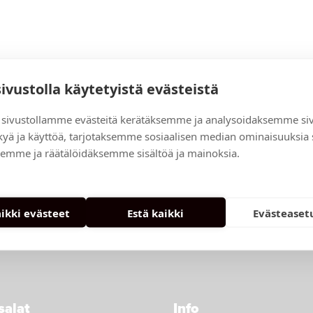
sivustolla käytetyistä evästeistä
sivustollamme evästeitä kerätäksemme ja analysoidaksemme si
Facebook
Instagram
Youtube
LinkedIn
X
kyä ja käyttöä, tarjotaksemme sosiaalisen median ominaisuuksia
emme ja räätälöidäksemme sisältöä ja mainoksia.
aikki evästeet
Estä kaikki
Evästeaset
salat
Info