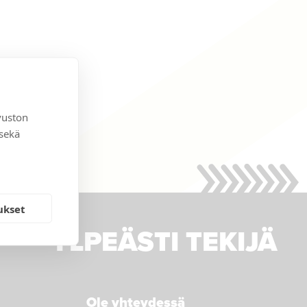
vuston
 sekä
ukset
YLPEÄSTI TEKIJÄ
Ole yhteydessä