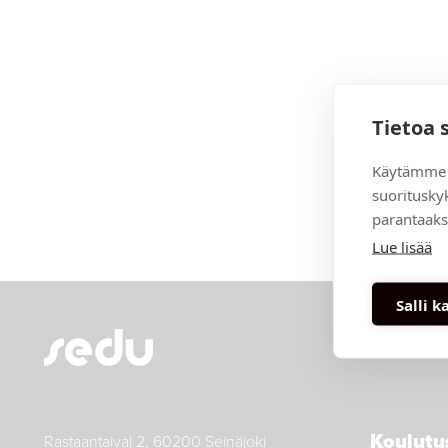
Tietoa 
Käytämme 
suoritusky
parantaaks
Lue lisää
Salli k
Koulutu
Rastaantaival 2, 60200 Seinäjoki