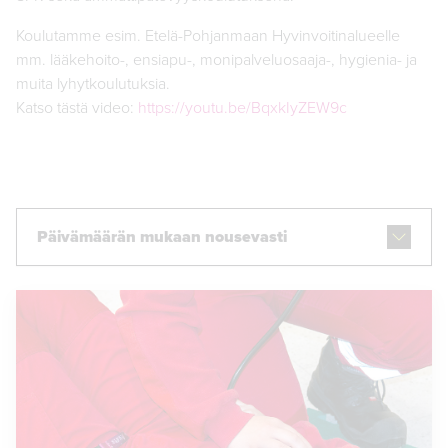
Koulutamme esim. Etelä-Pohjanmaan Hyvinvoitinalueelle
mm. lääkehoito-, ensiapu-, monipalveluosaaja-, hygienia- ja
muita lyhytkoulutuksia.
Katso tästä video:
https://youtu.be/BqxkIyZEW9c
Päivämäärän mukaan nousevasti