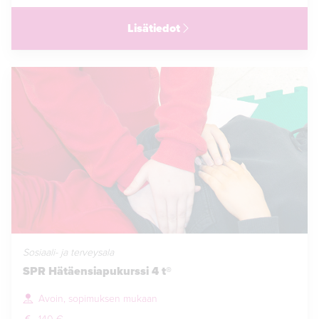
Lisätiedot
Sosiaali- ja terveysala
SPR Hätäensiapukurssi 4 t®
Avoin, sopimuksen mukaan