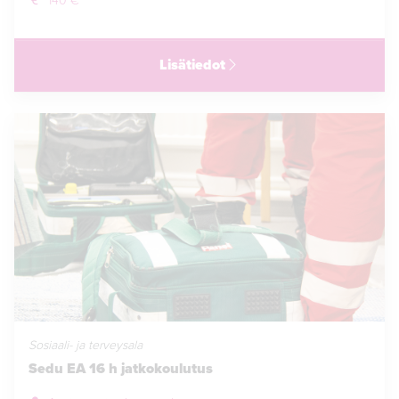
140 €
Lisätiedot
Sosiaali- ja terveysala
Sedu EA 16 h jatkokoulutus