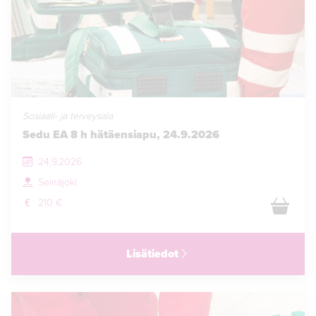
Sosiaali- ja terveysala
Sedu EA 8 h hätäensiapu, 24.9.2026
24.9.2026
Seinäjoki
210 €
Lisätiedot