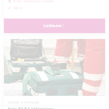
Avoin, sopimuksen mukaan
380 €
Lisätiedot
Sosiaali- ja terveysala
Sedu EA 8 h hätäensiapu