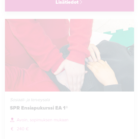
Lisätiedot
Sosiaali- ja terveysala
SPR Ensiapukurssi EA 1®
Avoin, sopimuksen mukaan
240 €