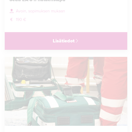
Avoin, sopimuksen mukaan
190 €
Lisätiedot