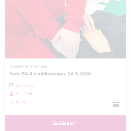
Sosiaali- ja terveysala
Sedu EA 4 h hätäensiapu, 24.9.2026
24.9.2026
Seinäjoki
165 €
Lisätiedot