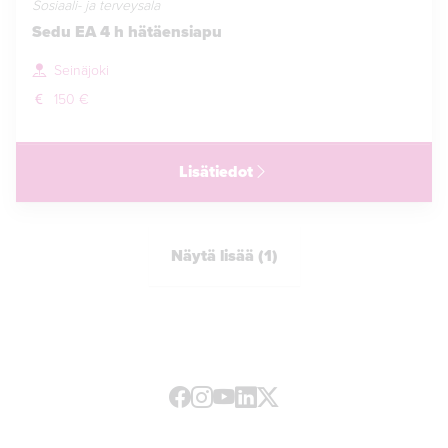
Sosiaali- ja terveysala
Sedu EA 4 h hätäensiapu
Seinäjoki
150 €
Lisätiedot
Näytä lisää (1)
Facebook
Instagram
Youtube
LinkedIn
X