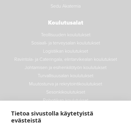
Sedu Akatemia
Koulutusalat
Teollisuuden koulutukset
Sosiaali- ja terveysalan koulutukset
Logistiikan koulutukset
Ravintola- ja Cateringala, elintarvikealan koulutukset
Johtamisen ja esihenkilötyön koulutukset
Turvallisuusalan koulutukset
Muutosturva ja rekrytointikoulutukset
Sesonkikoulutukset
Robotiikan koulutukset
Maatalouden koulutukset
Tietoa sivustolla käytetyistä
Autoalan koulutukset
evästeistä