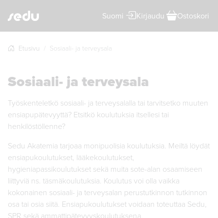
Suomi
Kirjaudu
Ostoskori
Etusivu
Sosiaali- ja terveysala
Sosiaali- ja terveysala
Työskenteletkö sosiaali- ja terveysalalla tai tarvitsetko muuten
ensiapupätevyyttä? Etsitkö koulutuksia itsellesi tai
henkilöstöllenne?
Sedu Akatemia tarjoaa monipuolisia koulutuksia. Meiltä löydät
ensiapukoulutukset, lääkekoulutukset,
hygieniapassikoulutukset sekä muita sote-alan osaamiseen
liittyviä ns. täsmäkoulutuksia. Koulutus voi olla vaikka
kokonainen sosiaali- ja terveysalan perustutkinnon tutkinnon
osa tai osia siitä. Ensiapukoulutukset voidaan toteuttaa Sedu,
SPR sekä ammattipätevyyskoulutuksena.