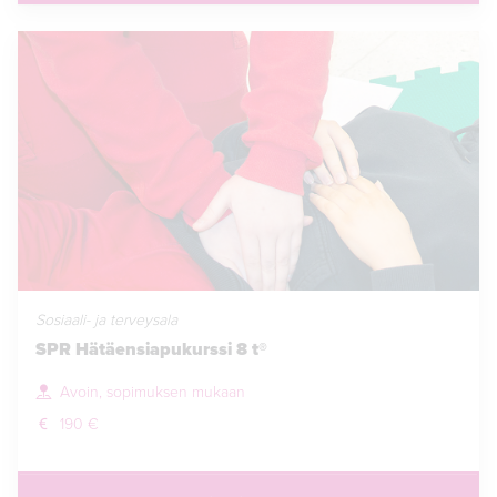
Sosiaali- ja terveysala
SPR Hätäensiapukurssi 8 t®
Avoin, sopimuksen mukaan
190 €