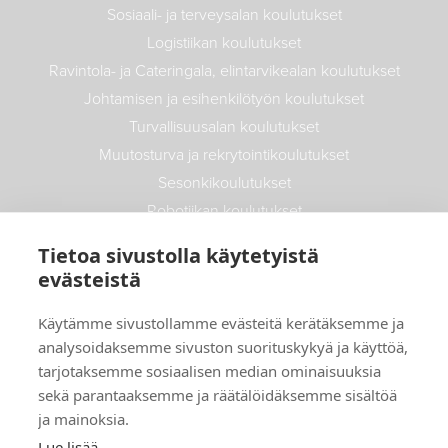
Sosiaali- ja terveysalan koulutukset
Logistiikan koulutukset
Ravintola- ja Cateringala, elintarvikealan koulutukset
Johtamisen ja esihenkilötyön koulutukset
Turvallisuusalan koulutukset
Muutosturva ja rekrytointikoulutukset
Sesonkikoulutukset
Robotiikan koulutukset
Maatalouden koulutukset
Tietoa sivustolla käytetyistä
Autoalan koulutukset
evästeistä
Info
Käytämme sivustollamme evästeitä kerätäksemme ja
analysoidaksemme sivuston suorituskykyä ja käyttöä,
Uutiset
tarjotaksemme sosiaalisen median ominaisuuksia
Yritys- ja opiskelijatarinat
sekä parantaaksemme ja räätälöidäksemme sisältöä
ja mainoksia.
Toimitusehdot
Lue lisää