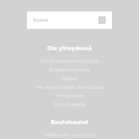
Suomi
Ole yhteydessä
Lähetä yhteydenottopyyntö
Ehdota koulutuksia
Palaute
Hae asiantuntijaksi / kouluttajaksi
Yhteystiedot
Sedu Akatemia
Koulutusalat
Teollisuuden koulutukset