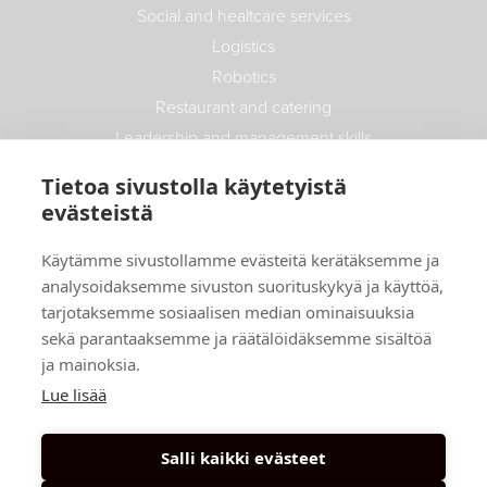
Social and healtcare services
Logistics
Robotics
Restaurant and catering
Leadership and management skills
Safety
Tietoa sivustolla käytetyistä
Recruitment trainings
evästeistä
Real estate and construction
Käytämme sivustollamme evästeitä kerätäksemme ja
Info
analysoidaksemme sivuston suorituskykyä ja käyttöä,
tarjotaksemme sosiaalisen median ominaisuuksia
News
sekä parantaaksemme ja räätälöidäksemme sisältöä
ja mainoksia.
Stories
Lue lisää
Terms and conditions
Payment options
Salli kaikki evästeet