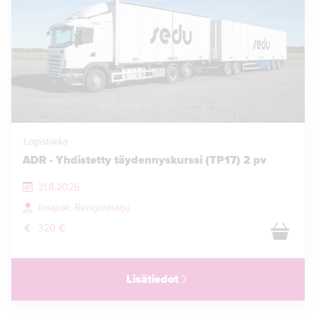
Logistiikka
ADR - Yhdistetty täydennyskurssi (TP17) 2 pv
31.8.2026
Ilmajoki, Rengonharju
320 €
Lisätiedot