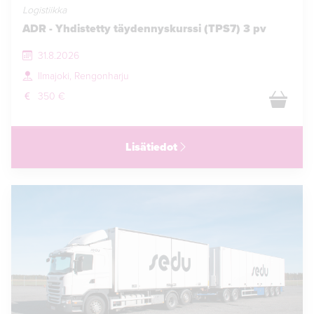
Logistiikka
ADR - Yhdistetty täydennyskurssi (TPS7) 3 pv
31.8.2026
Ilmajoki, Rengonharju
350 €
Lisätiedot