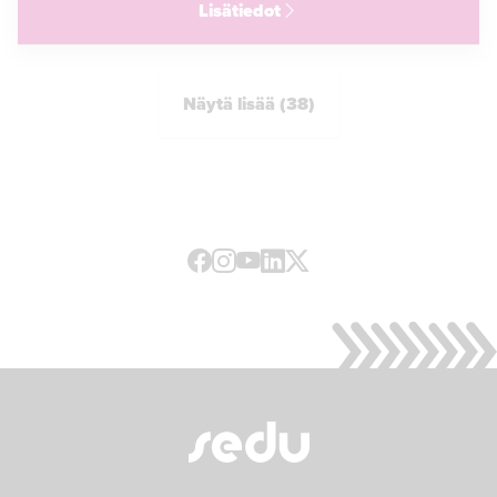
Lisätiedot
Näytä lisää (38)
Facebook
Instagram
Youtube
LinkedIn
X