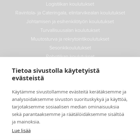
Logistiikan koulutukset
Ravintola- ja Cateringala, elintarvikealan koulutukset
Johtamisen ja esihenkilötyön koulutukset
Turvallisuusalan koulutukset
Muutosturva ja rekrytointikoulutukset
Sesonkikoulutukset
Robotiikan koulutukset
Maatalouden koulutukset
Tietoa sivustolla käytetyistä
Autoalan koulutukset
evästeistä
Info
Käytämme sivustollamme evästeitä kerätäksemme ja
analysoidaksemme sivuston suorituskykyä ja käyttöä,
Uutiset
tarjotaksemme sosiaalisen median ominaisuuksia
Yritys- ja opiskelijatarinat
sekä parantaaksemme ja räätälöidäksemme sisältöä
ja mainoksia.
Toimitusehdot
Lue lisää
Maksutavat
Tietosuojaseloste