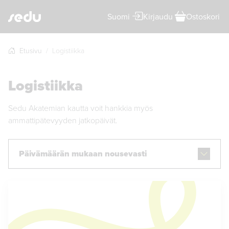
Suomi
Kirjaudu
Ostoskori
Etusivu
Logistiikka
Logistiikka
Sedu Akatemian kautta voit hankkia myös
ammattipätevyyden jatkopäivät.
Päivämäärän mukaan nousevasti