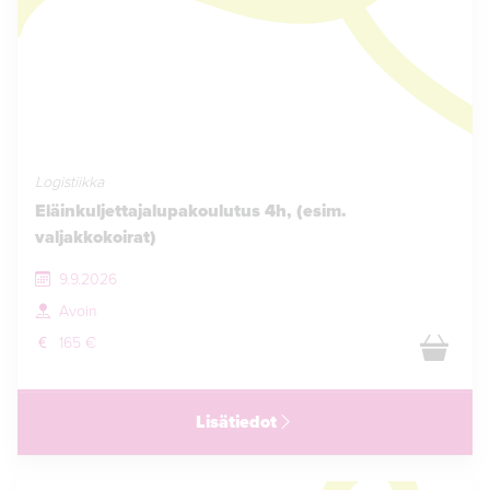
Logistiikka
Eläinkuljettajalupakoulutus 4h, (esim.
valjakkokoirat)
9.9.2026
Avoin
165 €
Lisätiedot