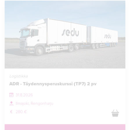
Logistiikka
ADR - Täydennysperuskurssi (TP7) 2 pv
31.8.2026
Ilmajoki, Rengonharju
280 €