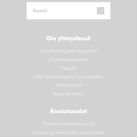
Suomi
Ole yhteydessä
Lähetä yhteydenottopyyntö
Ehdota koulutuksia
Palaute
Hae asiantuntijaksi / kouluttajaksi
Yhteystiedot
Sedu Akatemia
Koulutusalat
Teollisuuden koulutukset
Sosiaali- ja terveysalan koulutukset