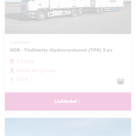
Logistiikka
ADR - Yhdistetty täydennyskurssi (TPS) 3 pv
31.8.2026
Ilmajoki, Rengonharju
320 €
Lisätiedot