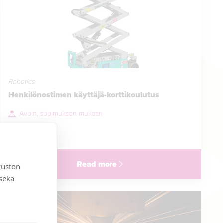
Robotics
Henkilönostimen käyttäjä-korttikoulutus
Avoin, sopimuksen mukaan
115 €
Read more
vuston
 sekä