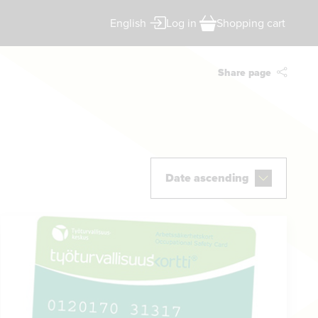
English
Log in
Shopping cart
Share page
Date ascending