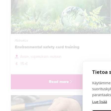
Robotics
Environmental safety card training
Avoin, sopimuksen mukaan
115 €
Tietoa 
Read more
Käytämme 
suoritusky
parantaaks
Lue lisää