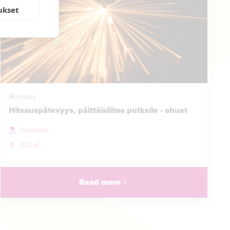
ukset
Robotics
Hitsauspätevyys, päittäisliitos putkelle - ohuet
Seinäjoki
430 €
Read more