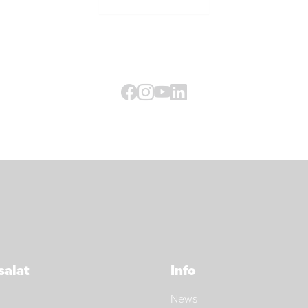
Facebook
Instagram
Youtube
LinkedIn
salat
Info
News