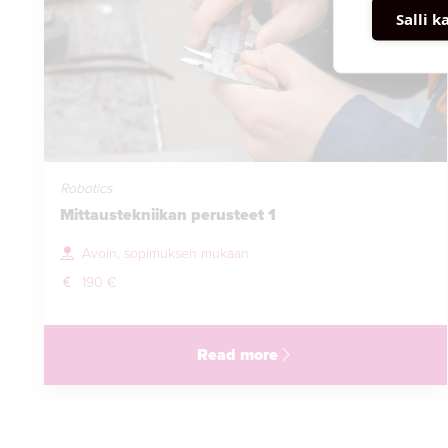
Salli k
Robotics
Mittaustekniikan perusteet 1
Avoin, sopimuksen mukaan
190 €
Read more