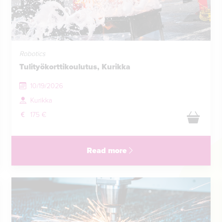
Robotics
Tulityökorttikoulutus, Kurikka
10/19/2026
Kurikka
175 €
Read more