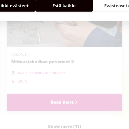
aikki evästeet
Estä kaikki
Evästeaset
Robotics
Mittaustekniikan perusteet 2
Avoin, sopimuksen mukaan
190 €
Read more
Show more (11)