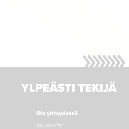
YLPEÄSTI TEKIJÄ
Ole yhteydessä
Request offer