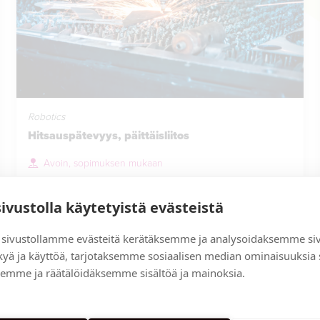
Robotics
Hitsauspätevyys, päittäisliitos
Avoin, sopimuksen mukaan
350 €
sivustolla käytetyistä evästeistä
Read more
sivustollamme evästeitä kerätäksemme ja analysoidaksemme si
kyä ja käyttöä, tarjotaksemme sosiaalisen median ominaisuuksia
emme ja räätälöidäksemme sisältöä ja mainoksia.