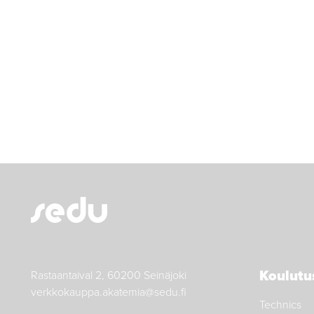
Koulutu
Rastaantaival 2, 60200 Seinäjoki
verkkokauppa.akatemia@sedu.fi
Technics