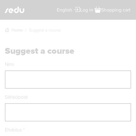
English
Log in
Shopping cart
Home
Suggest a course
Suggest a course
Nimi
Sähköposti
Required
Ehdotus
*