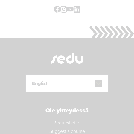
Facebook
Instagram
Youtube
LinkedIn
English
Ole yhteydessä
Request offer
Suggest a course