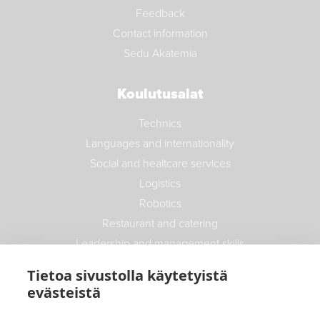
Feedback
Contact information
Sedu Akatemia
Koulutusalat
Technics
Languages and internationality
Social and healtcare services
Logistics
Robotics
Restaurant and catering
Leadership and management skills
Safety
Tietoa sivustolla käytetyistä
Recruitment trainings
evästeistä
Real estate and construction